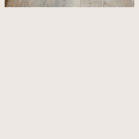
Honey Collection znamená tradici a
odhalení pravé podstaty dubového
dřeva. Je ideální volbou pro renovaci