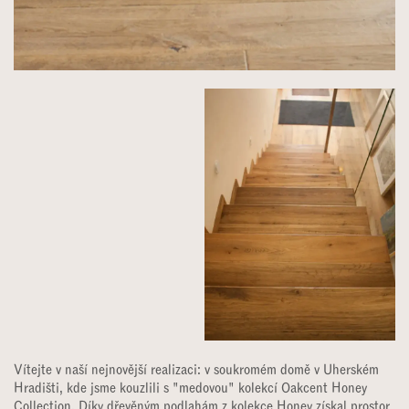
Vítejte v naší nejnovější realizaci: v soukromém domě v Uherském
Hradišti, kde jsme kouzlili s "medovou" kolekcí Oakcent Honey
Collection. Díky dřevěným podlahám z kolekce Honey získal prostor