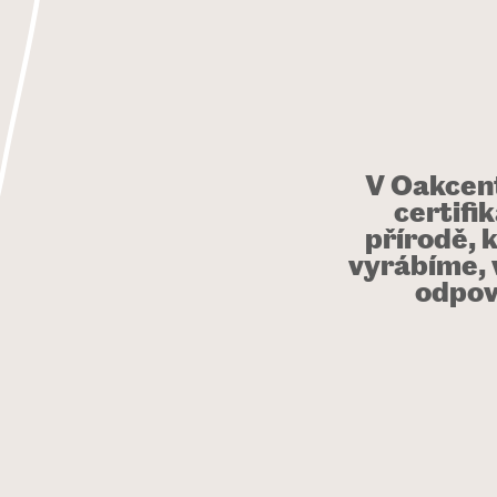
V Oakcent
certifi
přírodě, 
vyrábíme, v
odpov