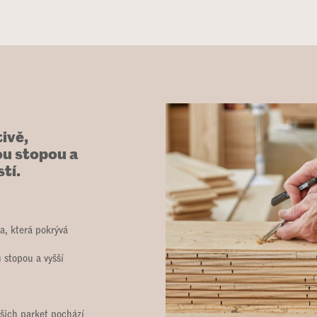
ivě,
ou stopou a
tí.
a, která pokrývá
 stopou a vyšší
šich parket pochází