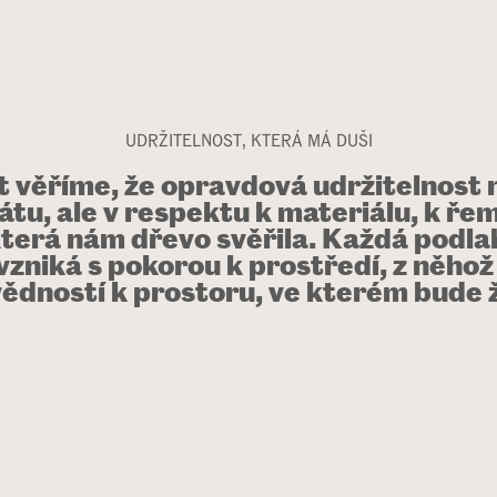
UDRŽITELNOST, KTERÁ MÁ DUŠI
 věříme, že opravdová udržitelnost 
kátu, ale v respektu k materiálu, k řem
která nám dřevo svěřila. Každá podla
zniká s pokorou k prostředí, z něhož
ědností k prostoru, ve kterém bude ží