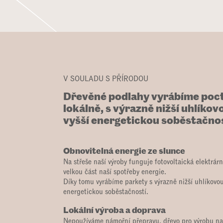
V SOULADU S PŘÍRODOU
Dřevěné podlahy vyrábíme poct
lokálně, s výrazně nižší uhlíkov
vyšší energetickou soběstačnos
Obnovitelná energie ze slunce
Na střeše naší výroby funguje fotovoltaická elektrárn
velkou část naší spotřeby energie.
Díky tomu vyrábíme parkety s výrazně nižší uhlíkovou
energetickou soběstačností.
Lokální výroba a doprava
Nepoužíváme námořní přepravu, dřevo pro výrobu na