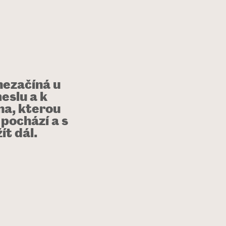
nezačíná u
eslu a k
ha, kterou
 pochází a s
t dál.