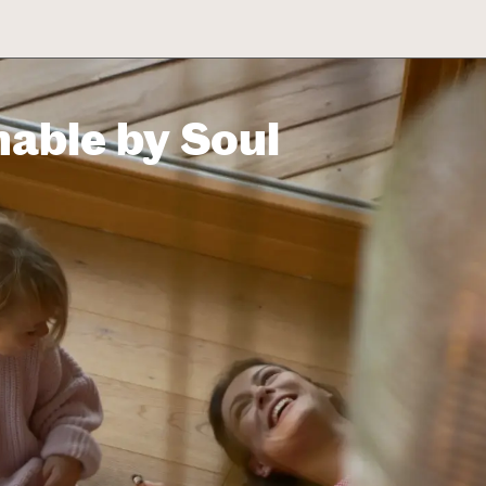
UKTŮ
PROJEKTY & INSPIRACE
BLOG
O NÁS
UDRŽITELNOST
S
nable by Soul