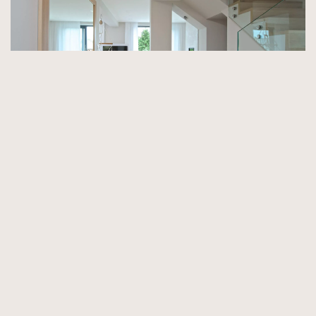
Kolekce Sand
Dubová podlaha velkorysého formátu s šířkou 250 mm dává
dostatek prostoru podmanivému projevu dubu. Ten je zde podpořen
výběrem výrazně prokreslených prken s hojností suků a barevných
kontrastů. Povrch dřeva je kartáčovaný a ošetřený přírodním olejem
s příměsí jemného bílého pigmentu, čímž vzniká efekt vyzrálého
surového dubu.