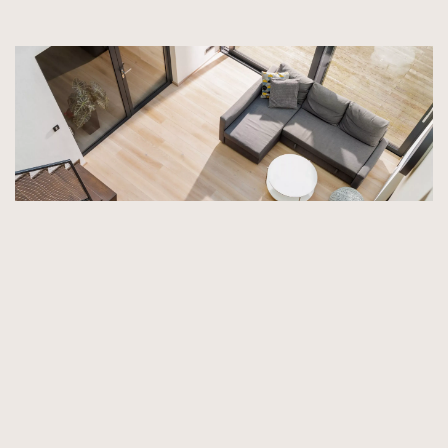
Schody są precyzyjnie wykonane z desek
z kolekcji Hazel, których
kasztanowobrązowy kolor tworzy
pożądany kontrast, a także pełni
praktyczną funkcję.