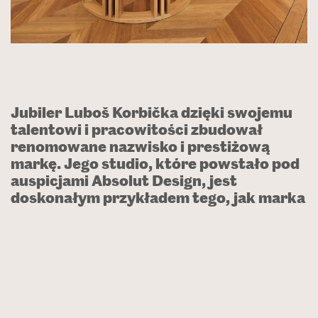
Jubiler Luboš Korbička dzięki swojemu
talentowi i pracowitości zbudował
renomowane nazwisko i prestiżową
markę. Jego studio, które powstało pod
auspicjami Absolut Design, jest
doskonałym przykładem tego, jak marka
może odcisnąć wielkie piętno w
projektowaniu wnętrz. Jesteśmy
zaszczyceni, że dębowa podłoga
Oakcent jest częścią tego miejsca.