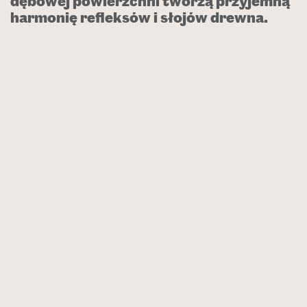
dębowej powierzchni tworzą przyjemną
harmonię refleksów i słojów drewna.
Kolekcja Ivory