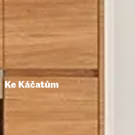
Ke Káčatům