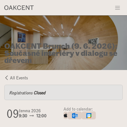
Přejít na obsah
OAKCENT Brunch (9. 6. 2026):
Současné interiéry v dialogu se
dřevem
All Events
Registrations
Closed
09
Add to calendar:
června 2026
9:30
12:00