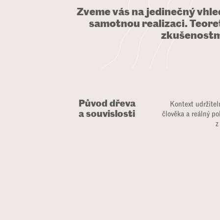
Zveme vás na jedinečný vhled
samotnou realizaci. Teoret
zkušenostmi
Původ dřeva
Kontext udržiteln
a souvislosti
člověka a reálný po
z