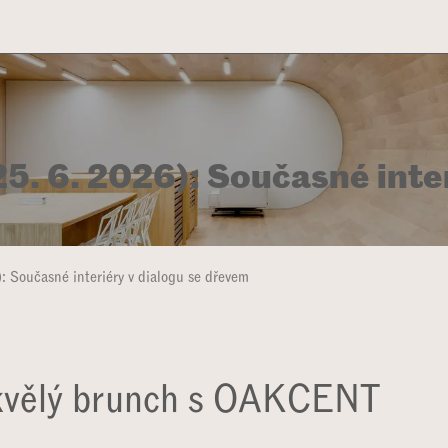
UKTŮ
PROJEKTY & INSPIRACE
BLOG
O NÁS
UDRŽITELNOST
S
 6. 2026): Současné interi
Současné interiéry v dialogu se dřevem
skvělý brunch s OAKCENT