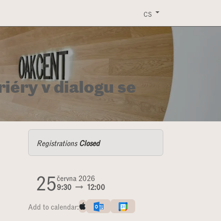
ERVIS
EVENTY
KONTAKT
KE STAŽENÍ
CS
éry v dialogu se
Registrations
Closed
25
června 2026
9:30
12:00
Add to calendar: