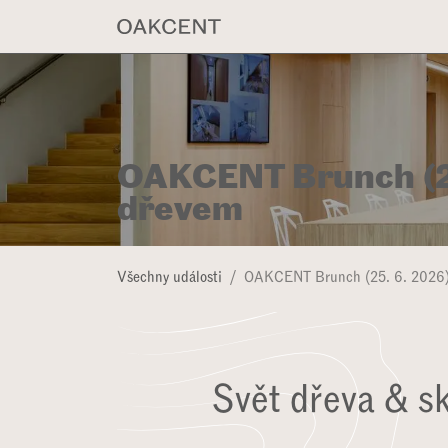
Přejít na obsah
‎KOLEKCE PROD
OAKCENT Brunch (25.
dřevem
Všechny události
OAKCENT Brunch (25. 6. 2026): 
Svět dřeva & 