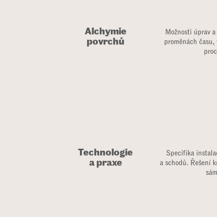
Alchymie
Možnosti úprav a
povrchů
proměnách času, t
proc
Technologie
Specifika instala
a praxe​
a schodů. Řešení kr
sám