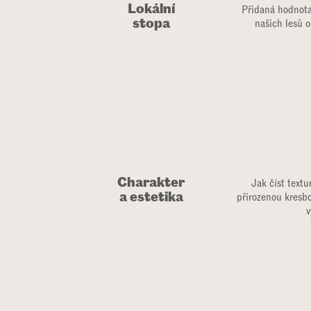
Lokální
Přidaná hodnota
stopa
našich lesů 
Charakter
Jak číst textu
a estetika
přirozenou kresbo
v