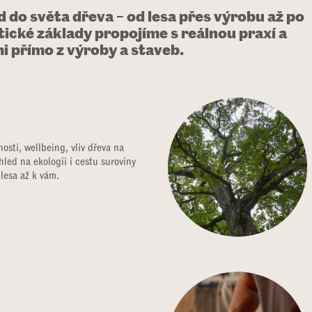
 do světa dřeva – od lesa přes výrobu až po
ické základy propojíme s reálnou praxí a
 přímo z výroby a staveb.
osti, wellbeing, vliv dřeva na
hled na ekologii i cestu suroviny
 lesa až k vám.