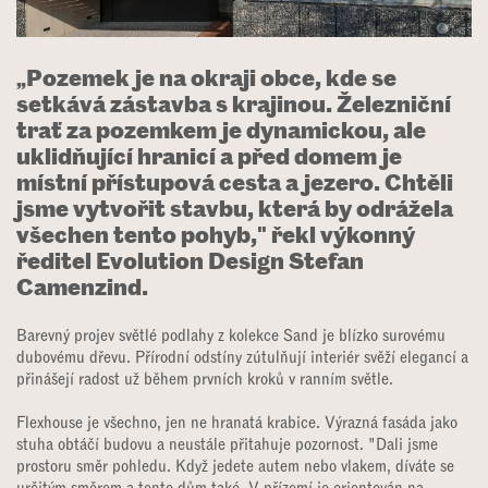
„Pozemek je na okraji obce, kde se
setkává zástavba s krajinou. Železniční
trať za pozemkem je dynamickou, ale
uklidňující hranicí a před domem je
místní přístupová cesta a jezero. Chtěli
jsme vytvořit stavbu, která by odrážela
všechen tento pohyb," řekl výkonný
ředitel Evolution Design Stefan
Camenzind.
Barevný projev světlé podlahy z kolekce Sand je blízko surovému
dubovému dřevu. Přírodní odstíny zútulňují ​interiér svěží elegancí a
přinášejí radost už během prvních kroků v ranním světle.
Flexhouse je všechno, jen ne hranatá krabice. Výrazná fasáda jako
stuha obtáčí budovu a neustále přitahuje pozornost. "Dali jsme
prostoru směr pohledu. Když jedete autem nebo vlakem, díváte se
určitým směrem a tento dům také. V přízemí je orientován na