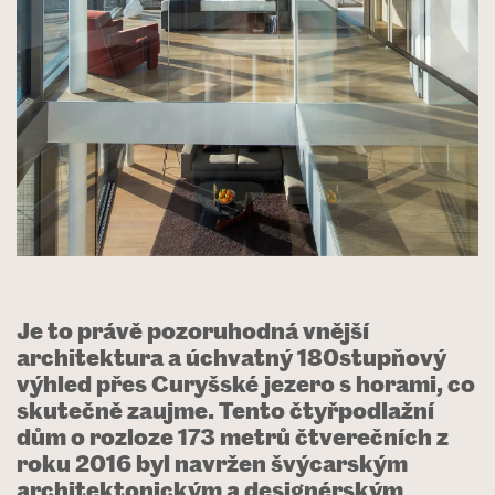
Je to právě pozoruhodná vnější
architektura a úchvatný 180stupňový
výhled přes Curyšské jezero s horami, co
skutečně zaujme. Tento čtyřpodlažní
dům o rozloze 173 metrů čtverečních z
roku 2016 byl navržen švýcarským
architektonickým a designérským