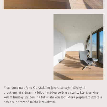
Flexhouse na břehu Curyšského jezera se svými širokými
prosklenými stěnami a bílou fasádou ve tvaru stuhy, která se vine
kolem budovy, připomíná futuristickou loď, která připlula z jezera a
našla si přirozené místo k zakotvení.