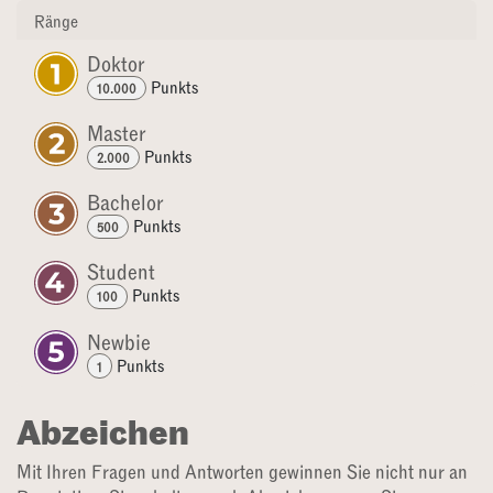
Ränge
Doktor
Punkt
s
10.000
Master
Punkt
s
2.000
Bachelor
Punkt
s
500
Student
Punkt
s
100
Newbie
Punkt
s
1
Abzeichen
Mit Ihren Fragen und Antworten gewinnen Sie nicht nur an