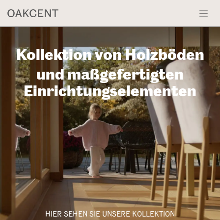
Zum Inhalt springen
Kollektion von Holzböden
und maßgefertigten
Einrichtungselementen
HIER SEHEN SIE UNSERE KOLLEKTION