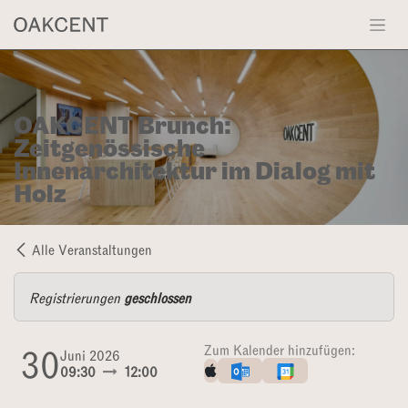
Zum Inhalt springen
OAKCENT Brunch:
Zeitgenössische
Innenarchitektur im Dialog mit
Holz
Alle Veranstaltungen
Registrierungen
geschlossen
30
Zum Kalender hinzufügen:
Juni 2026
09:30
12:00