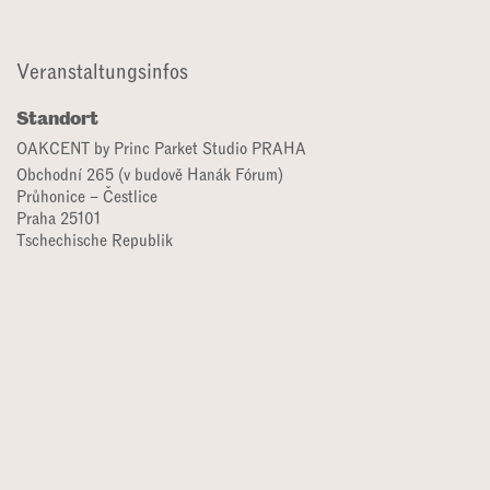
Veranstaltungsinfos
Standort
OAKCENT by Princ Parket Studio PRAHA
Obchodní 265 (v budově Hanák Fórum)
Průhonice – Čestlice
Praha 25101
Tschechische Republik
lenka.nemcova@oakcent.com
Strecke
Teilen
Teilen Sie dieses Ereignis mit Ihren Kollegen und Freunden, mit
denen Sie diesen besonderen Abend erleben möchten.