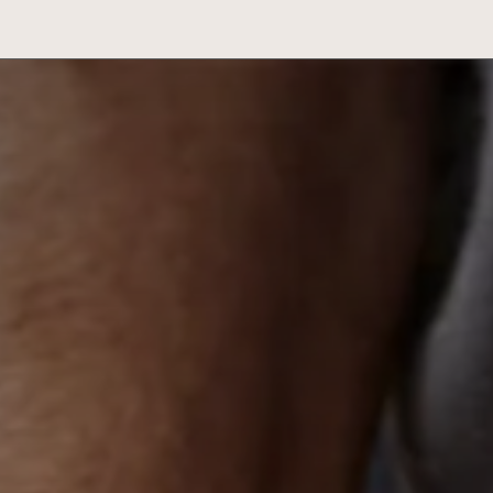
UKTŮ
PROJEKTY & INSPIRACE
BLOG
O NÁS
UDRŽITELNOST
S