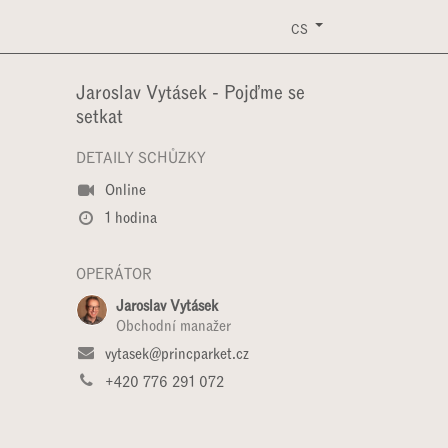
ERVIS
EVENTY
KONTAKT
KE STAŽENÍ
CS
Jaroslav Vytásek - Pojďme se
setkat
DETAILY SCHŮZKY
Online
1 hodina
OPERÁTOR
Jaroslav Vytásek
Obchodní manažer
vytasek@princparket.cz
+420 776 291 072