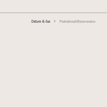
UKTŮ
PROJEKTY & INSPIRACE
BLOG
O NÁS
UDRŽITELNOST
S
Datum & čas
Podrobnosti
Rezervováno