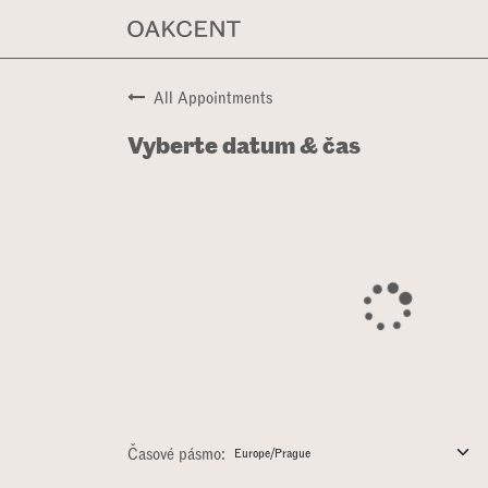
Přejít na obsah
‎KOLEKCE PROD
All Appointments
Vyberte datum & čas
Časové pásmo: