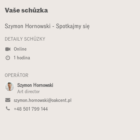
Vaše schůzka
Szymon Hornowski - Spotkajmy się
DETAILY SCHŮZKY
Online
1 hodina
OPERÁTOR
Szymon Hornowski
Art director
szymon.hornowski@oakcent.pl
+48 501 799 144