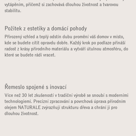
Vhodné pro podlahové vytápění
Díky stabilní vícevrstvé konstrukci a optimální tloušťce je podlaha
ideální pro kombinaci s teplovodním nebo elektrickým podlahovým
vytápěním, přičemž si zachovává dlouhou životnost a tvarovou
stabilitu.
Požitek z estetiky a domácí pohody
Přirozený vzhled a teplý odstín dubu promění váš domov v místo,
kde se budete cítit opravdu dobře. Každý krok po podlaze přináší
radost z krásy přírodního materiálu a vytváří útulnou atmosféru, do
které se budete rádi vracet.
Řemeslo spojené s inovací
Více než 30 let zkušeností v tradiční výrobě se snoubí s moderními
technologiemi. Precizní zpracování a povrchová úprava přírodním
olejem NATURALE zvýrazňují strukturu dřeva a chrání ji pro