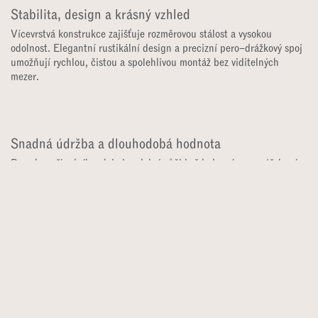
dlouhou životnost.
Stabilita, design a krásný vzhled
Vícevrstvá konstrukce zajišťuje rozměrovou stálost a vysokou
odolnost. Elegantní rustikální design a precizní pero–drážkový spoj
umožňují rychlou, čistou a spolehlivou montáž bez viditelných
mezer.
Snadná údržba a dlouhodobá hodnota
Povrch z přírodního oleje je odolný vůči každodennímu opotřebení a
snadno se udržuje. V případě potřeby lze podlahu renovovat, čímž
se prodlužuje její životnost a zachovává si hodnotu po generace.