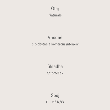
Rustic - přírodní vzhled se suky
Olej
Naturale
Vhodné
pro obytné a komerční interiéry
Skladba
Stromeček